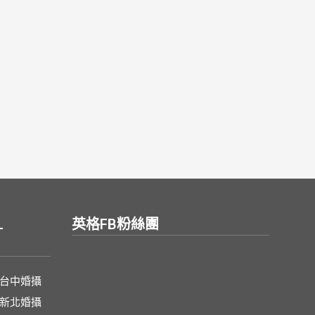
L
英格FB粉絲團
台中婚攝
新北婚攝