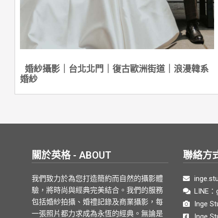
婚紗攝影｜台北北門｜復古歐洲街道｜浪漫韓系
婚紗
關於英格 - ABOUT
聯絡方式 
我們致力於為您打造簡約而自然的攝影體
inge.s
驗，將時尚與經典完美結合。我們的服務
LINE：
包括婚紗拍攝、婚禮記錄及商業攝影，每
Inge S
一張照片都力求成為永恆的經典。無論是
Inge 